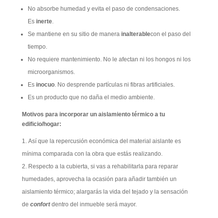
No absorbe humedad y evita el paso de condensaciones.
Es
inerte
.
Se mantiene en su sitio de manera
inalterable
con el paso del
tiempo.
No requiere mantenimiento. No le afectan ni los hongos ni los
microorganismos.
Es
inocuo
. No desprende partículas ni fibras artificiales.
Es un producto que no daña el medio ambiente.
Motivos para incorporar un aislamiento térmico a tu
edificio/hogar:
Así que la repercusión económica del material aislante es
mínima comparada con la obra que estás realizando.
Respecto a la cubierta, si vas a rehabilitarla para reparar
humedades, aprovecha la ocasión para añadir también un
aislamiento térmico; alargarás la vida del tejado y la sensación
de
confort
dentro del inmueble será mayor.