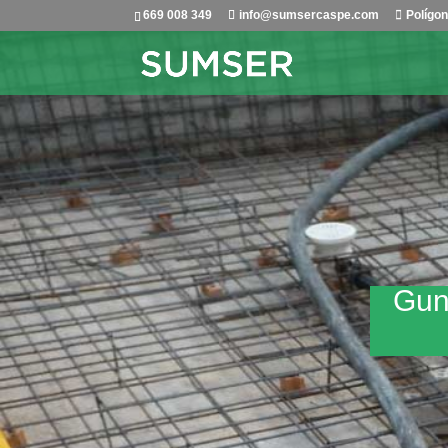
669 008 349
info@sumsercaspe.com
Polígo
Guni