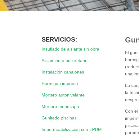
Gun
SERVICIOS:
Insuflado de aislante sin obra
El guni
hormig
Aislamiento poliuretano
(reduci
Instalación canalones
una im
Hormigón impreso
La car
la técn
Mortero autonivelante
despren
Mortero monocapa
Con el
Gunitado piscinas
imperm
piscina
Impermeabilización con EPDM
parede