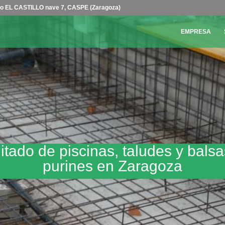
no EL CASTILLO nave 7, CASPE (Zaragoza)
EMPRESA
tado de piscinas, taludes y bals
purines en Zaragoza