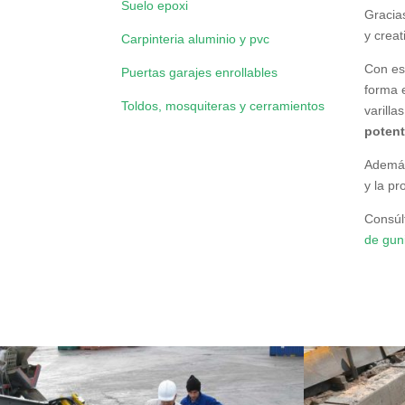
Suelo epoxi
Gracia
y creat
Carpinteria aluminio y pvc
Con es
Puertas garajes enrollables
forma e
Toldos, mosquiteras y cerramientos
varill
poten
Además
y la p
Consúl
de gun