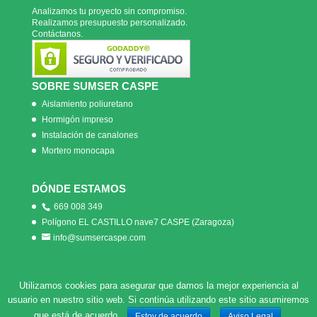
Analizamos tu proyecto sin compromiso.
Realizamos presupuesto personalizado.
Contáctanos.
SOBRE SUMSER CASPE
Aislamiento poliuretano
Hormigón impreso
Instalación de canalones
Mortero monocapa
DÓNDE ESTAMOS
669 008 349
Polígono EL CASTILLO nave7 CASPE (Zaragoza)
info@sumsercaspe.com
Utilizamos cookies para asegurar que damos la mejor experiencia al
usuario en nuestro sitio web. Si continúa utilizando este sitio asumiremos
SUMSERCASPE 2018 ·
Política de Privacidad
·
Aviso Legal
que está de acuerdo.
Estoy de acuerdo
Aviso Legal