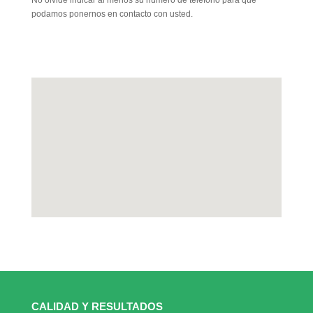
No olvide indicar al menos su número de teléfono para que
podamos ponernos en contacto con usted.
CALIDAD Y RESULTADOS